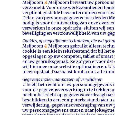
Meijboom
&
Meijboom bewaart uw persoonsge
verzameld. Voor onze werkzaamheden hanter
verplicht gestelde bewaartermijnen voor u
Delen van persoonsgegevens met derden
Me
nodig is voor de uitvoering van onze overee
verwerken in onze opdracht, sluiten wij ee
beveiliging en vertrouwelijkheid van uw g
Cookies, of vergelijkbare technieken, die wij gebr
Meijboom
&
Meijboom gebruikt alleen techni
cookie is een klein tekstbestand dat bij het
opgeslagen op uw computer, tablet of smart 
en uw gebruiksgemak. Ze zorgen ervoor dat 
wij hiermee onze website optimaliseren. U k
meer opslaat. Daarnaast kunt u ook alle info
Gegevens inzien, aanpassen of verwijderen
U heeft het recht om uw persoonsgegevens in
voor de gegevensverwerking in te trekken 
heeft u het recht op gegevensoverdraagbaarh
beschikken in een computerbestand naar u of 
verwijdering, gegevensoverdraging van uw 
uw persoonsgegevens sturen naar joke@meij