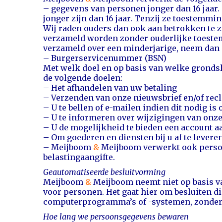
– gegevens van personen jonger dan 16 jaar. 
jonger zijn dan 16 jaar. Tenzij ze toestemmi
Wij raden ouders dan ook aan betrokken te z
verzameld worden zonder ouderlijke toestem
verzameld over een minderjarige, neem dan 
– Burgerservicenummer (BSN)
Met welk doel en op basis van welke gron
de volgende doelen:
– Het afhandelen van uw betaling
– Verzenden van onze nieuwsbrief en/of rec
– U te bellen of e-mailen indien dit nodig i
– U te informeren over wijzigingen van onz
– U de mogelijkheid te bieden een account 
– Om goederen en diensten bij u af te levere
– Meijboom
&
Meijboom verwerkt ook persoon
belastingaangifte.
Geautomatiseerde besluitvorming
Meijboom
&
Meijboom neemt niet op basis v
voor personen. Het gaat hier om besluiten 
computerprogramma’s of -systemen, zonder 
Hoe lang we persoonsgegevens bewaren