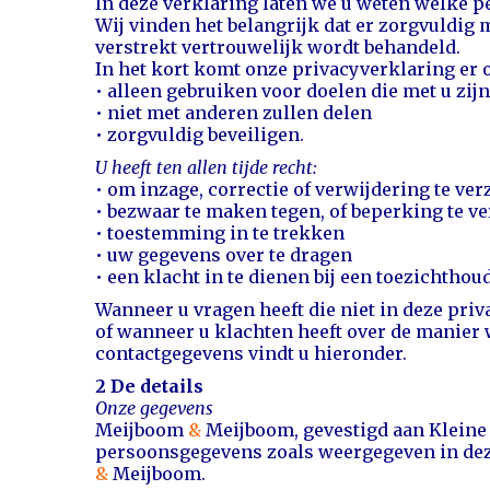
In deze verklaring laten we u weten welke
Wij vinden het belangrijk dat er zorgvuldig
verstrekt vertrouwelijk wordt behandeld.
In het kort komt onze privacyverklaring er
• alleen gebruiken voor doelen die met u z
• niet met anderen zullen delen
• zorgvuldig beveiligen.
U heeft ten allen tijde recht:
• om inzage, correctie of verwijdering te v
• bezwaar te maken tegen, of beperking te 
• toestemming in te trekken
• uw gegevens over te dragen
• een klacht in te dienen bij een toezichthou
Wanneer u vragen heeft die niet in deze pri
of wanneer u klachten heeft over de manier
contactgegevens vindt u hieronder.
2 De details
Onze gegevens
Meijboom
&
Meijboom, gevestigd aan Kleine 
persoonsgegevens zoals weergegeven in dez
&
Meijboom.