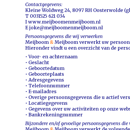
Contactgegevens:
Kleine Woldweg 24, 8097 RH Oosterwolde (g
T 0031
525 621 034
I www.meijboomenmeijboom.nl
E joke@meijboomenmeijboom.nl
Persoonsgegevens die wij verwerken
Meijboom
&
Meijboom verwerkt uw persoonsg
Hieronder vindt u een overzicht van de per
• Voor- en achternaam
• Geslacht
• Geboortedatum
• Geboorteplaats
• Adresgegevens
• Telefoonnummer
• E-mailadres
• Overige persoonsgegevens die u actief vers
• Locatiegegevens
• Gegevens over uw activiteiten op onze web
• Bankrekeningnummer
Bijzondere en/of gevoelige persoonsgegevens die
Meijboom
&
Meijboom verwerkt de volgende 