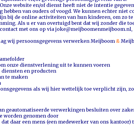
Onze website en/of dienst heeft niet de intentie gegev
ng hebben van ouders of voogd. We kunnen echter niet co
ijn bij de online activiteiten van hun kinderen, om zo 
ming. Als u er van overtuigd bent dat wij zonder die 
contact met ons op via joke@meijboomenmeijboom.nl, d
dslag wij persoonsgegevens verwerken Meijboom
&
Meijb
lamefolder
s om onze dienstverlening uit te kunnen voeren
e diensten en producten
aan te maken
n
sgegevens als wij hier wettelijk toe verplicht zijn, z
an geautomatiseerde verwerkingen besluiten over zaken
die worden genomen door
dat daar een mens (een medewerker van ons kantoor) tu