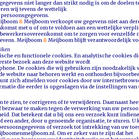
gevens niet langer dan strikt nodig is om de doelen 
en wij tevens de wettelijk
w persoonsgegevens.
ijboom
&
Meijboom verkoopt uw gegevens niet aan derde
nkomst met u of om te voldoen aan een wettelijke verpli
n bewerkersovereenkomst om te zorgen voor eenzelfde 
egevens. Meijboom
&
Meijboom blijft verantwoordelijk v
uiken
sche en functionele cookies. En analytische cookies d
 eerste bezoek aan deze website wordt
phone. De cookies die wij gebruiken zijn noodzakelijk
de website naar behoren werkt en onthouden bijvoorbe
unt zich afmelden voor cookies door uw internetbrowser
rmatie die eerder is opgeslagen via de instellingen va
 te zien, te corrigeren of te verwijderen. Daarnaast he
of bezwaar te maken tegen de verwerking van uw pers
eid. Dat betekent dat u bij ons een verzoek kunt indie
een ander, door u genoemde organisatie, te sturen. U k
persoonsgegevens of verzoek tot intrekking van uw to
boomenmeijboom.nl. Om er zeker van te zijn dat het