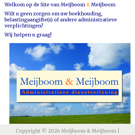
Welkom op de Site van Meijboom
&
Meijboom
Wilt u geen zorgen om uw boekhouding,
belastingaangifte(s) of ande
re adm
inistratieve
verplichtingen?
Wij helpen u graag!
Copyright © 2026
Meijboom & Meijboom
|